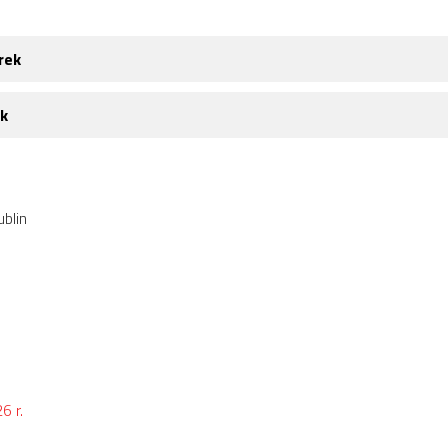
rek
ek
ublin
6 r.