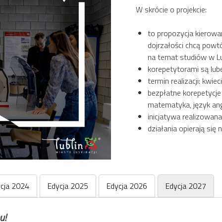
W skrócie o projekcie:
to propozycja kierow
dojrzałości chcą powtó
na temat studiów w Lub
korepetytorami są lube
termin realizacji: kwiec
bezpłatne korepetycje 
matematyka, język angi
inicjatywa realizowana
działania opierają się
cja 2024
Edycja 2025
Edycja 2026
Edycja 2027
u!