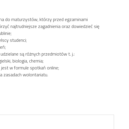
ana do maturzystów, którzy przed egzaminami
rzyć najtrudniejsze zagadnienia oraz dowiedzieć się
linie;
lscy studenci;
ień;
udzielane są różnych przedmiotów t. j.:
elski, biologia, chemia;
 jest w formule spotkań online;
 na zasadach wolontariatu.