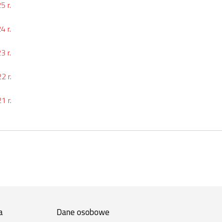
5 r.
4 r.
3 r.
2 r.
1 r.
a
Dane osobowe