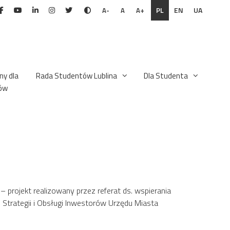
PL
EN
UA
A-
A
A+
ny dla
Rada Studentów Lublina
Dla Studenta
ów
– projekt realizowany przez referat ds. wspierania
 Strategii i Obsługi Inwestorów Urzędu Miasta