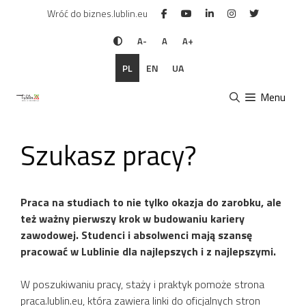
Przejdź
Wróć do biznes.lublin.eu
do
treści
A-
A
A+
PL
EN
UA
Menu
Szukasz pracy?
Praca na studiach to nie tylko okazja do zarobku, ale
też ważny pierwszy krok w budowaniu kariery
zawodowej. Studenci i absolwenci mają szansę
pracować w Lublinie dla najlepszych i z najlepszymi.
W poszukiwaniu pracy, staży i praktyk pomoże strona
praca.lublin.eu, która zawiera linki do oficjalnych stron