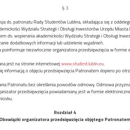
§ 3
sja ds. patronatu Rady Studentów Lublina, składająca się z odde
emickości Wydziału Strategii i Obsługi Inwestorów Urzędu Miasta L
em ds. wspierania akademickości Wydziału Strategii i Obsługi Inwe
anie dodatkowych informacji lub udzielenie wyjaśnień.
 poinformuje niezwłocznie organizatora przedsięwzięcia w formie 
na jest na stronie internetowej
www.student.lublin.eu
.
ę informacją o objęciu przedsięwzięcia Patronatem dopiero po otrz
nia Patronatu bez określenia powodów odmowy. Odmowa przyznani
nizator przedsięwzięcia powiadamiany jest w formie elektroniczn
niosku.
Rozdział 4
Obowiązki organizatora przedsięwzięcia objętego Patronate