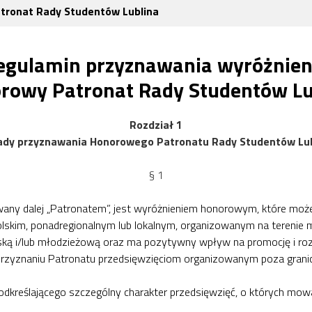
tronat Rady Studentów Lublina
egulamin przyznawania wyróżnien
rowy Patronat Rady Studentów Lu
Rozdział 1
ady przyznawania Honorowego Patronatu Rady Studentów Lub
§ 1
any dalej „Patronatem”, jest wyróżnieniem honorowym, które może
kim, ponadregionalnym lub lokalnym, organizowanym na terenie mia
rską i/lub młodzieżową oraz ma pozytywny wpływ na promocję i roz
znaniu Patronatu przedsięwzięciom organizowanym poza granicami m
dkreślającego szczególny charakter przedsięwzięć, o których mowa 