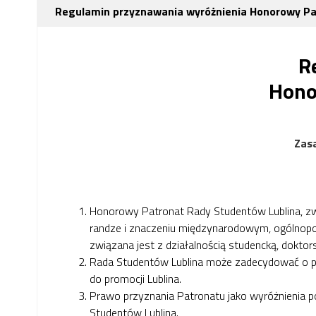
Regulamin przyznawania wyróżnienia Honorowy Pa
R
Hono
Zas
Honorowy Patronat Rady Studentów Lublina, zw
randze i znaczeniu międzynarodowym, ogólnopols
związana jest z działalnością studencką, dokto
Rada Studentów Lublina może zadecydować o przy
do promocji Lublina.
Prawo przyznania Patronatu jako wyróżnienia po
Studentów Lublina.