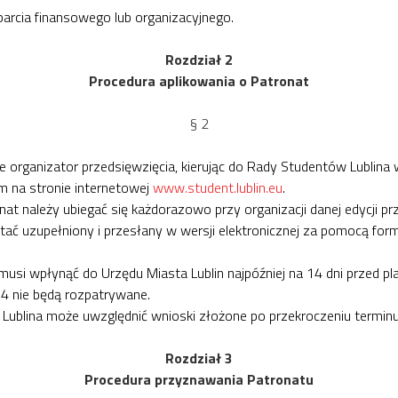
parcia finansowego lub organizacyjnego.
Rozdział 2
Procedura aplikowania o Patronat
§ 2
e organizator przedsięwzięcia, kierując do Rady Studentów Lubli
m na stronie internetowej
www.student.lublin.eu
.
at należy ubiegać się każdorazowo przy organizacji danej edycji pr
ać uzupełniony i przesłany w wersji elektronicznej za pomocą for
usi wpłynąć do Urzędu Miasta Lublin najpóźniej na 14 dni przed p
4 nie będą rozpatrywane.
blina może uwzględnić wnioski złożone po przekroczeniu terminu 
Rozdział 3
Procedura przyznawania Patronatu