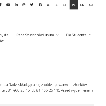
PL
EN
UA
A-
A
A+
ny dla
Rada Studentów Lublina
Dla Studenta
ów
onatu Rady, składająca się z oddelegowanych członków
(tel.: 81 466 25 15 lub 81 466 25 11). Przed wypełnieniem