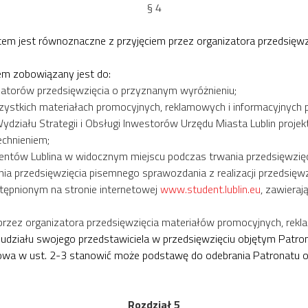
§ 4
atem jest równoznaczne z przyjęciem przez organizatora przedsięw
em zobowiązany jest do:
atorów przedsięwzięcia o przyznanym wyróżnieniu;
zystkich materiałach promocyjnych, reklamowych i informacyjnych p
Wydziału Strategii i Obsługi Inwestorów Urzędu Miasta Lublin proj
echnieniem;
ntów Lublina w widocznym miejscu podczas trwania przedsięwzięc
enia przedsięwzięcia pisemnego sprawozdania z realizacji przedsi
tępnionym na stronie internetowej
www.student.lublin.eu
, zawiera
zez organizatora przedsięwzięcia materiałów promocyjnych, rekla
udziału swojego przedstawiciela w przedsięwzięciu objętym Patro
owa w ust. 2-3 stanowić może podstawę do odebrania Patronatu 
Rozdział 5