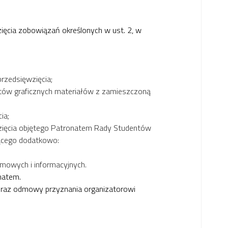
zięcia zobowiązań określonych w ust. 2, w
rzedsięwzięcia;
ektów graficznych materiałów z zamieszczoną
ia;
ęwzięcia objętego Patronatem Rady Studentów
jącego dodatkowo:
mowych i informacyjnych.
natem.
oraz odmowy przyznania organizatorowi