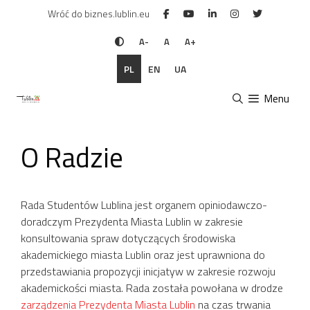
Przejdź
Wróć do biznes.lublin.eu
do
treści
A-
A
A+
PL
EN
UA
Menu
O Radzie
Rada Studentów Lublina jest organem opiniodawczo-
doradczym Prezydenta Miasta Lublin w zakresie
konsultowania spraw dotyczących środowiska
akademickiego miasta Lublin oraz jest uprawniona do
przedstawiania propozycji inicjatyw w zakresie rozwoju
akademickości miasta. Rada została powołana w drodze
zarządzenia Prezydenta Miasta Lublin
na czas trwania