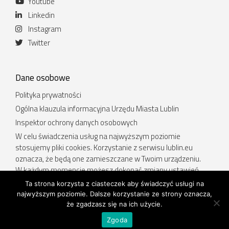
Youtube
Linkedin
Instagram
Twitter
Dane osobowe
Polityka prywatności
Ogólna klauzula informacyjna Urzędu Miasta Lublin
Inspektor ochrony danych osobowych
W celu świadczenia usług na najwyższym poziomie
stosujemy pliki cookies. Korzystanie z serwisu lublin.eu
oznacza, że będą one zamieszczane w Twoim urządzeniu.
W każdym momencie możesz dokonać zmiany ustawień
Twojej przeglądarki. Więcej informacji w Polityce prywatności.
Ta strona korzysta z ciasteczek aby świadczyć usługi na
najwyższym poziomie. Dalsze korzystanie ze strony oznacza,
Deklaracja dostępności
.
że zgadzasz się na ich użycie.
Zgoda
© 2026 Urząd Miasta Lublin | Projekt i wykonanie
CUMULUS
.