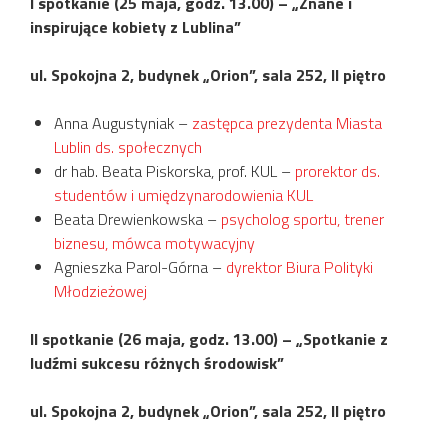
I spotkanie
(25 maja,
godz. 13.00
)
–
„Znane i
inspiruj
ące kobiety z Lublina”
ul. Spokojna 2, budynek „Orion”, sala 252, II piętro
Anna Augustyniak –
zastępca prezydenta Miasta
Lublin ds. społecznych
dr hab. Beata Piskorska, prof. KUL –
prorektor ds.
studentów i umiędzynarodowienia KUL
Beata Drewienkowska –
psycholog sportu, trener
biznesu, mówca motywacyjny
Agnieszka Parol-Górna –
dyrektor Biura Polityki
Młodzieżowej
II spotkanie
(26 maja,
godz. 13.00
)
– „
S
potkanie z
ludźmi sukcesu różnych środowisk”
ul. Spokojna 2, budynek „Orion”, sala 252, II piętro