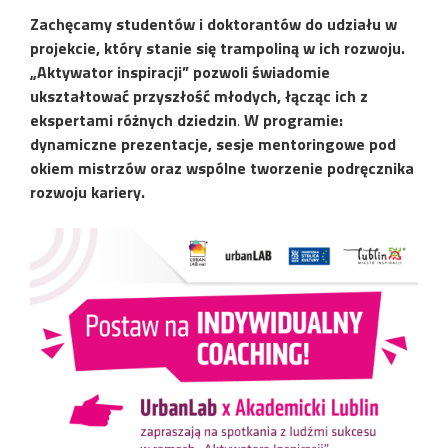
Zachęcamy studentów i doktorantów do udziału w
projekcie, który
stanie się trampoli
n
ą
w ich rozwoju
.
„Aktywator
i
nspiracji”
pozwoli świadomie
ukształtować
przyszłość młodych, łącząc ich z
ekspertami różnych dziedzin
.
W programie:
dynamiczne prezentacje,
sesje mentoringowe
pod
okiem mistrzów oraz wspólne tworzenie podręcznika
rozwoju kariery.