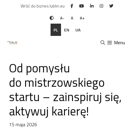
Przejdź
Wróć do biznes.lublin.eu
do
treści
A-
A
A+
PL
EN
UA
Menu
Od pomysłu
do mistrzowskiego
startu – zainspiruj się,
aktywuj karierę!
15 maja 2026