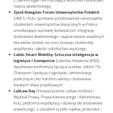
z zakresu logiki i wzmacniająca wizerunek Lublina jako
miasta akademickiego.
Zjazd Kolegium Forum Uniwersytetów Polskich
(UMCS i KUL), spotkanie przedstawicieli samorządów
studenckich uniwersytetów klasycznych w Polsce,
umożliwiające wymianę doświadczeń, integrację
środowiska akademickiego i wypracowanie wspólnych
kierunków działań na rzecz rozwoju studenckiej
współpracy i jakości szkolnictwa wyższego.
Lublin Smart Mobility: Sztuczna inteligencja w
logistyce i transporcie
(Lubelska Akademia WSEI),
dwudniowa konferencja łącząca uczelnie, sektor TSL
(Transport-Spedycja-Logistyka) i administrację
publiczną w celu transferu wiedzy i budowania
trwałych relacji projektowych.
LubLaw Day
(Stowarzyszenie Lublaw Institute i
Wydział Prawa, Prawa Kanonicznego i Administracji
KUL), platforma współpracy i dyskusji dla środowiska
prawniczego, z udziałem uczelni, sądów, prokuratur i