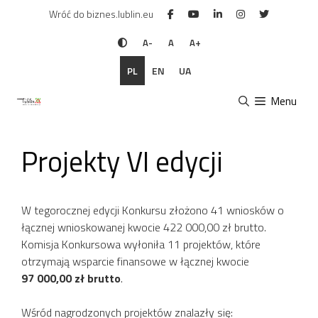
Przejdź
Wróć do biznes.lublin.eu
do
treści
A-
A
A+
PL
EN
UA
Menu
Projekty VI edycji
W tegorocznej edycji Konkursu złożono 41 wniosków o
łącznej wnioskowanej kwocie 422 000,00 zł brutto.
Komisja Konkursowa wyłoniła 11 projektów, które
otrzymają wsparcie finansowe w łącznej kwocie
97 000,00 zł brutto
.
Wśród nagrodzonych projektów znalazły się: