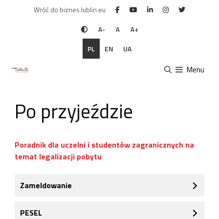
Przejdź
Wróć do biznes.lublin.eu
do
treści
A-
A
A+
PL
EN
UA
Menu
Po przyjeździe
Poradnik dla uczelni i studentów zagranicznych na
temat legalizacji pobytu
Zameldowanie
PESEL