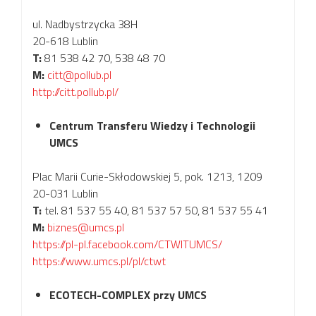
ul. Nadbystrzycka 38H
20-618 Lublin
T:
81 538 42 70, 538 48 70
M:
citt@pollub.pl
http://citt.pollub.pl/
Centrum Transferu Wiedzy i Technologii
UMCS
Plac Marii Curie-Skłodowskiej 5, pok. 1213, 1209
20-031 Lublin
T:
tel. 81 537 55 40, 81 537 57 50, 81 537 55 41
M:
biznes@umcs.pl
https://pl-pl.facebook.com/CTWITUMCS/
https://www.umcs.pl/pl/ctwt
ECOTECH-COMPLEX przy UMCS