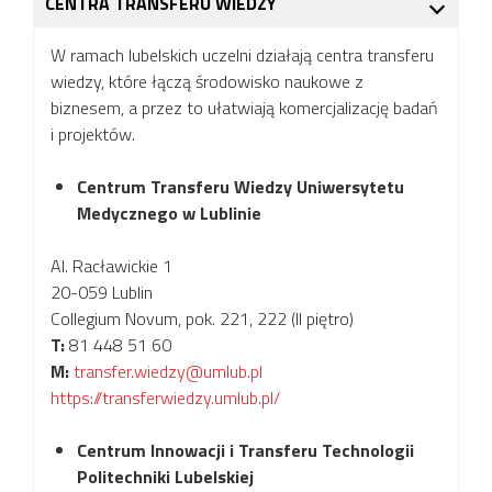
CENTRA TRANSFERU WIEDZY
W ramach lubelskich uczelni działają centra transferu
wiedzy, które łączą środowisko naukowe z
biznesem, a przez to ułatwiają komercjalizację badań
i projektów.
Centrum Transferu Wiedzy Uniwersytetu
Medycznego w Lublinie
Al. Racławickie 1
20-059 Lublin
Collegium Novum, pok. 221, 222 (II piętro)
T:
81 448 51 60
M:
transfer.wiedzy@umlub.pl
https://transferwiedzy.umlub.pl/
Centrum Innowacji i Transferu Technologii
Politechniki Lubelskiej