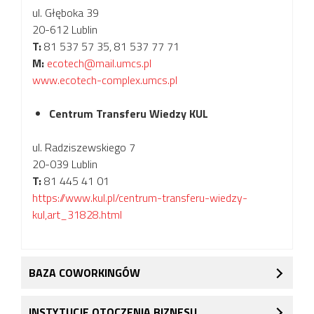
ul. Głęboka 39
20-612 Lublin
T:
81 537 57 35, 81 537 77 71
M:
ecotech@mail.umcs.pl
www.ecotech-complex.umcs.pl
Centrum Transferu Wiedzy KUL
ul. Radziszewskiego 7
20-039 Lublin
T:
81 445 41 01
https://www.kul.pl/centrum-transferu-wiedzy-
kul,art_31828.html
BAZA COWORKINGÓW
INSTYTUCJE OTOCZENIA BIZNESU