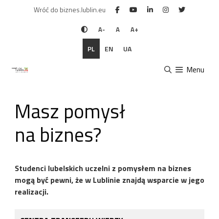
Przejdź
Wróć do biznes.lublin.eu
do
treści
A-
A
A+
PL
EN
UA
Menu
Masz pomysł
na biznes?
Studenci lubelskich uczelni z pomysłem na biznes
mogą być pewni, że w Lublinie znajdą wsparcie w jego
realizacji.