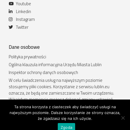
Youtube
Linkedin
Instagram
Twitter
Dane osobowe
Polityka prywatności
Ogólna klauzula informacyjna Urzędu Miasta Lublin
Inspektor ochrony danych osobowych
W celu świadczenia usług na najwyższym poziomie
stosujemy pliki cookies. Korzystanie z serwisu lublin.eu
oznacza, że będą one zamieszczane w Twoim urządzeniu.
W każdym momencie możesz dokonać zmiany ustawień
Twojej przeglądarki. Więcej informacji w Polityce prywatności.
Ta strona korzysta z ciasteczek aby świadczyć usługi na
najwyższym poziomie. Dalsze korzystanie ze strony oznacza,
Deklaracja dostępności
.
że zgadzasz się na ich użycie.
Zgoda